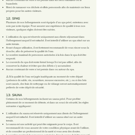
Aucun contenant de verre n’est permis dans les blocs sanitaires ou la
buanderie.
Merci de ramasser vos déchets et effets personnels afin de maintenir ces lieux
propres pour les autres visiteurs.
12. SPAS
Plusieurs de nos hébergements sont équipés d’un spa privé, entretenu avec
soin par notre équipe. Pour assurer une expérience de qualité à tous nos
visiteurs, quelques règles doivent être suivies.
L’utilisation du spa est réservée uniquement aux clients séjournant dans
l’hébergement auquel il est rattaché. Il est interdit d’utiliser un spa situé sur un
autre terrain.
Avant chaque utilisation, il est fortement recommandé de vous rincer sous la
douche, afin de préserver la qualité de l’eau.
Le nombre maximal de personnes autorisées à la fois dans le spa doit être
respecté.
Le couvercle du spa doit rester fermé lorsqu’il n’est pas utilisé, afin de
conserver la chaleur et éviter que des débris s’y accumulent.
Aucun contenant de verre n’est permis dans ou autour du spa.
⚠️ Si la qualité de l’eau est jugée inadéquate au moment de votre départ
(présence de sable, vin, nourriture, mousse excessive, etc.), ou si des bris
sont causés, des frais de nettoyage ou de vidange seront automatiquement
prélevés de votre dépôt de sécurité.
13. SAUNA
Certains de nos hébergements incluent un sauna privé. Pour profiter
pleinement de ce moment de détente, et dans un souci de sécurité, les règles
suivantes s’appliquent :
L’utilisation du sauna est réservée uniquement aux clients de l’hébergement
auquel il est rattaché. Il est interdit d’utiliser un sauna situé sur un autre
terrain.
Le sauna est une activité qui peut être exigeante pour le corps. Il est
recommandé de vous assurer de votre condition physique avant de l’utiliser,
et de consulter un professionnel de la santé si vous avez des doutes.