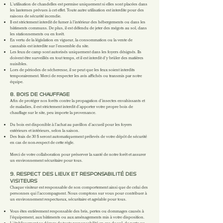
L’utilisation de chandelles est permise uniquement si elles sont placées dans
les lanternes prévues à cet effet. Toute autre utilisation est interdite pour des
raisons de sécurité incendie.
Il est strictement interdit de fumer à l’intérieur des hébergements ou dans les
bâtiments communs. De plus, il est défendu de jeter des mégots au sol, dans
les stationnements ou en forêt.
En vertu de la législation en vigueur, la consommation ou la vente de
cannabis est interdite sur l’ensemble du site.
Les feux de camp sont autorisés uniquement dans les foyers désignés. Ils
doivent être surveillés en tout temps, et il est interdit d’y brûler des matières
nuisibles.
Lors de périodes de sécheresse, il se peut que les feux soient interdits
temporairement. Merci de respecter les avis affichés ou transmis par notre
équipe.
8. BOIS DE CHAUFFAGE
Afin de protéger nos forêts contre la propagation d’insectes envahissants et
de maladies, il est strictement interdit d’apporter votre propre bois de
chauffage sur le site, peu importe la provenance.
Du bois est disponible à l’achat au pavillon d’accueil pour les foyers
extérieurs et intérieurs, selon la saison.
Des frais de 30 $ seront automatiquement prélevés de votre dépôt de sécurité
en cas de non-respect de cette règle.
Merci de votre collaboration pour préserver la santé de notre forêt et assurer
un environnement sécuritaire pour tous.
9. RESPECT DES LIEUX ET RESPONSABILITÉ DES
VISITEURS
Chaque visiteur est responsable de son comportement ainsi que de celui des
personnes qui l’accompagnent. Nous comptons sur vous pour contribuer à
un environnement respectueux, sécuritaire et agréable pour tous.
Vous êtes entièrement responsable des bris, pertes ou dommages causés à
l’équipement, aux bâtiments ou aux aménagements mis à votre disposition.