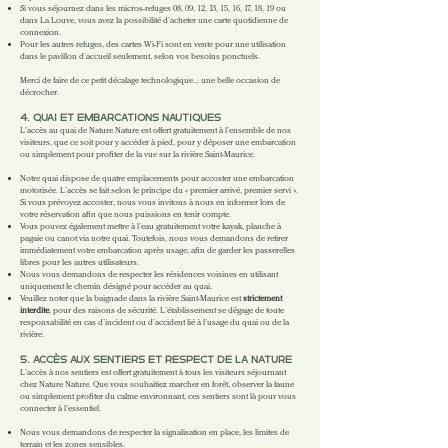
Si vous séjournez dans les micros-refuges 08, 09, 12, 13, 15, 16, 17, 18, 19 ou
dans La Louve, vous avez la possibilité d’acheter une carte quotidienne de
connexion.
Pour les autres refuges, des cartes Wi-Fi sont en vente pour une utilisation
dans le pavillon d’accueil seulement, selon vos besoins ponctuels.
Merci de faire de ce petit décalage technologique… une belle occasion de
décrocher.
4. QUAI ET EMBARCATIONS NAUTIQUES
L’accès au quai de Nature Nature est offert gratuitement à l’ensemble de nos
visiteurs, que ce soit pour y accéder à pied, pour y déposer une embarcation
ou simplement pour profiter de la vue sur la rivière Saint-Maurice.
Notre quai dispose de quatre emplacements pour accoster une embarcation
motorisée. L’accès se fait selon le principe du « premier arrivé, premier servi ».
Si vous prévoyez accoster, nous vous invitons à nous en informer lors de
votre réservation afin que nous puissions en tenir compte.
Vous pouvez également mettre à l’eau gratuitement votre kayak, planche à
pagaie ou canot via notre quai. Toutefois, nous vous demandons de retirer
immédiatement votre embarcation après usage, afin de garder les passerelles
libres pour les autres utilisateurs.
Nous vous demandons de respecter les résidences voisines en utilisant
uniquement le chemin désigné pour accéder au quai.
Veuillez noter que la baignade dans la rivière Saint-Maurice est
strictement
interdite
, pour des raisons de sécurité. L’établissement se dégage de toute
responsabilité en cas d’incident ou d’accident lié à l’usage du quai ou de la
rivière.
5. ACCÈS AUX SENTIERS ET RESPECT DE LA NATURE
L’accès à nos sentiers est offert gratuitement à tous les visiteurs séjournant
chez Nature Nature. Que vous souhaitiez marcher en forêt, observer la faune
ou simplement profiter du calme environnant, ces sentiers sont là pour vous
connecter à l’essentiel.
Nous vous demandons de respecter la signalisation en place, les limites de
terrain et les zones sensibles.