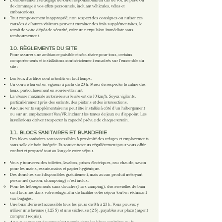
L’établissement se dégage de toute responsabilité en cas de vol, de perte ou
de dommage à vos effets personnels, incluant véhicules, vélos et
embarcations.
Tout comportement inapproprié, non respect des consignes ou nuisances
causées à d’autres visiteurs peuvent entraîner des frais supplémentaires, le
retrait de votre dépôt de sécurité, voire une expulsion immédiate sans
remboursement.
10. RÈGLEMENTS DU SITE
Pour assurer une ambiance paisible et sécuritaire pour tous, certains
comportements et installations sont strictement encadrés sur l’ensemble du
site :
Les feux d’artifice sont interdits en tout temps.
Un couvre-feu est en vigueur à partir de 23 h. Merci de respecter le calme des
lieux, particulièrement en soirée et la nuit.
La vitesse maximale autorisée sur le site est de 10 km/h. Soyez vigilants,
particulièrement près des enfants, des piétons et des intersections.
Aucune tente supplémentaire ne peut être installée à côté d’un hébergement
ou sur un emplacement Van/VR, incluant les tentes de jeux ou d’appoint. Les
installations doivent respecter la capacité prévue de chaque terrain.
11. BLOCS SANITAIRES ET BUANDERIE
Des blocs sanitaires sont accessibles à proximité des refuges et emplacements
sans salle de bain intégrée. Ils sont entretenus régulièrement pour vous offrir
confort et propreté tout au long de votre séjour.
Vous y trouverez des toilettes, lavabos, prises électriques, eau chaude, savon
pour les mains, essuie-mains et papier hygiénique.
Des douches sont disponibles gratuitement, mais aucun produit nettoyant
personnel (savon, shampoing) n’est inclus.
Pour les hébergements sans douche (hors camping), des serviettes de bain
sont fournies dans votre refuge, afin de faciliter votre séjour tout en réduisant
vos bagages.
Une buanderie est accessible tous les jours de 8 h à 23 h. Vous pouvez y
utiliser une laveuse (1,25 $) et une sécheuse (2 $), payables sur place (argent
comptant requis).