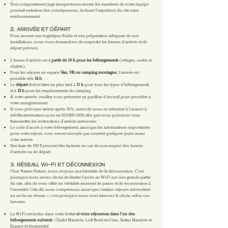
Tout comportement jugé irrespectueux envers les membres de notre équipe
pourrait entraîner des conséquences, incluant l’expulsion du site sans
remboursement.
2. ARRIVÉE ET DÉPART
Pour assurer une logistique fluide et une préparation adéquate de nos
installations, nous vous demandons de respecter les heures d’arrivée et de
départ prévues.
L’heure d’arrivée est à
partir de 16 h pour les hébergements
(refuges, suites et
chalets).
Pour les séjours en espace
Van, VR ou camping montagne
, l’arrivée est
possible dès
14 h
.
Le
départ
doit se faire au plus tard à
11 h
pour tous les types d’hébergemen
t
,
et à
13 h
pour les emplacements de camping.
À votre arrivée, veuillez vous présenter au pavillon d’accueil pour procéder à
votre enregistrement.
Si vous prévoyez arriver après 19 h, merci de nous en informer à l’avance à
info@naturenature.ca
ou au
819-805-1692
afin que nous puissions vous
transmettre les instructions d’arrivée autonome.
Le code d’accès à votre hébergement, ainsi que les informations importantes
pour votre séjour, vous seront envoyés par courriel quelques jours avant
votre arrivée.
Des frais de 100 $ peuvent être facturés en cas de non-respect des heures
d’arrivée ou de départ.
3. RÉSEAU, WI-FI ET DÉCONNEXION
Chez Nature Nature, nous croyons aux bienfaits de la déconnexion. C’est
pourquoi nous avons choisi de limiter l’accès au Wi-Fi sur une grande partie
du site, afin de vous offrir un véritable moment de pause et de reconnexion à
l’essentiel. Cela dit, nous comprenons aussi que certains séjours nécessitent
un accès au réseau — c’est pourquoi nous vous laissons le choix, selon vos
besoins.
Le Wi-Fi est inclus dans votre forfait
si vous séjournez dans l’un des
hébergements suivants :
Chalet Mauricie, Loft Bord-de-l’eau, Suites Mauricie et
Espace événementiel.