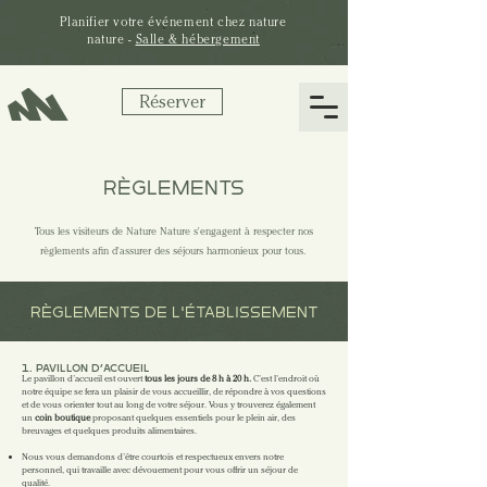
Planifier votre
événement
chez nature
nature -
Salle & hébergement
Réserver
RÈGLEMENTS
Tous les visiteurs de Nature Nature s'engagent à respecter nos
règlements afin d'assurer des séjours harmonieux pour tous.
RÈGLEMENTS DE L'ÉTABLISSEMENT
1. PAVILLON D’ACCUEIL
Le pavillon d’accueil est ouvert
tous les jours de 8 h à 20 h.
C’est l’endroit où
notre équipe se fera un plaisir de vous accueillir, de répondre à vos questions
et de vous orienter tout au long de votre séjour.
​
Vous y trouverez également
un
coin boutique
proposant quelques essentiels pour le plein air, des
breuvages et quelques produits alimentaires.
Nous vous demandons d’être courtois et respectueux envers notre
personnel, qui travaille avec dévouement pour vous offrir un séjour de
qualité.