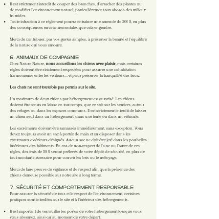
Il est strictement interdit de couper des branches, d’arracher des plantes ou
de modifier l’environnement naturel, particulièrement aux abords des milieux
humides.
Toute infraction à ce règlement pourra entraîner une amende de 200 $, en plus
des conséquences environnementales que cela engendre.
Merci de contribuer, par vos gestes simples, à préserver la beauté et l’équilibre
de la nature qui vous entoure.
6. ANIMAUX DE COMPAGNIE
Chez Nature Nature,
nous accueillons les chiens avec plaisir,
mais certaines
règles doivent être strictement respectées pour assurer une cohabitation
harmonieuse entre les visiteurs… et pour préserver la tranquillité des lieux.
Les chats ne sont toutefois pas permis sur le site.
Un maximum de deux chiens par hébergement est autorisé. Les chiens
doivent être tenus en laisse en tout temps, que ce soit sur les sentiers, autour
des refuges ou dans les espaces communs. Il est strictement interdit de laisser
un chien seul dans un hébergement, dans une tente ou dans un véhicule.
Les excréments doivent être ramassés immédiatement, sans exception. Vous
devez toujours avoir un sac à portée de main et en disposer dans les
contenants extérieurs désignés. Aucun sac ne doit être jeté dans les poubelles
intérieures des bâtiments. En cas de non-respect de l’une ou l’autre de ces
règles, des frais de 50 $ seront prélevés de votre dépôt de sécurité, en plus de
tout montant nécessaire pour couvrir les bris ou le nettoyage.
Merci de faire preuve de vigilance et de respect afin que la présence des
chiens demeure possible sur notre site à long terme.
7. SÉCURITÉ ET COMPORTEMENT RESPONSABLE
Pour assurer la sécurité de tous et le respect de l’environnement, certaines
pratiques sont interdites sur le site et à l’intérieur des hébergements.
Il est important de verrouiller les portes de votre hébergement lorsque vous
vous absentez, ainsi qu’au moment de votre départ.