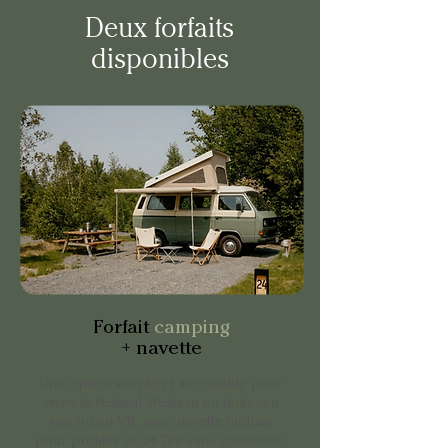
Deux forfaits
disponibles
Forfait
camping
+ navette
Une option simple et accessible pour
vivre le Festival Western en tente, en
van ou en VR, avec navette incluse
pour profiter de St-Tite sans casse-tête.