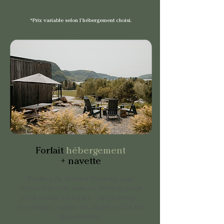
*Prix variable selon l’hébergement choisi.
Forfait
hébergement
+ navette
Profitez du Festival Western, puis
revenez dormir dans un hébergement
confortable en nature : micro-refuge,
éco-refuge, cabine ou chalet, selon les
disponibilités.