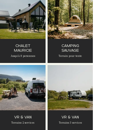
CHALET
CAMPING
MAURICIE
SAUVAGE
Jusqu'à 8 personnes
Terrain pour tente
VR & Van
VR & Van
Terrains 2 services
Terrains 3 services