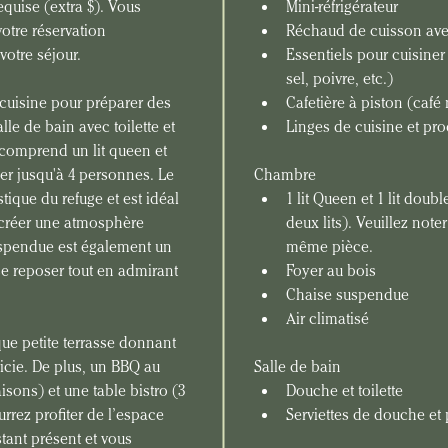
quise (extra $). Vous 
Mini-réfrigérateur
votre réservation 
Réchaud de cuisson avec
votre séjour.
Essentiels pour cuisiner 
sel, poivre, etc.)
 cuisine pour préparer des 
Cafetière à piston (café
lle de bain avec toilette et 
Linges de 
cuisine 
et pro
comprend un lit queen et 
er jusqu'à 4 personnes. Le 
Chambre
tique du refuge et est idéal 
1 lit Queen et 1 lit doubl
 créer une atmosphère 
deux lits). Veuillez note
uspendue est également un 
même pièce.
se reposer tout en admirant 
Foyer au bois
Chaise suspendue
Air climatisé
que petite terrasse donnant 
ricie. De plus, un BBQ au 
Salle de bain
isons) et une table bistro (3 
Douche et toilette
rez profiter de l’espace 
Serviettes de douche et
stant présent et vous 