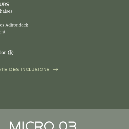
EURS
chaises
ses Adirondack
ent
tion ($)
ÈTE DES INCLUSIONS
MICRO 03