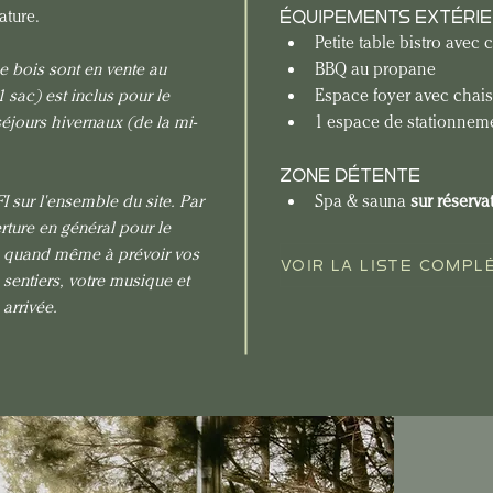
ture. 
ÉQUIPEMENTS EXTÉRI
Petite table bistro avec 
e bois sont en vente au 
BBQ au propane
 sac) est inclus pour le 
Espace foyer avec chai
séjours hivernaux (de la mi-
1 espace de stationnem
ZONE DÉTENTE
I sur l'ensemble du site. Par 
Spa & sauna
 sur réserva
ture en général pour le 
ns quand même à prévoir vos 
VOIR LA LISTE COMPL
 sentiers, votre musique et 
arrivée.