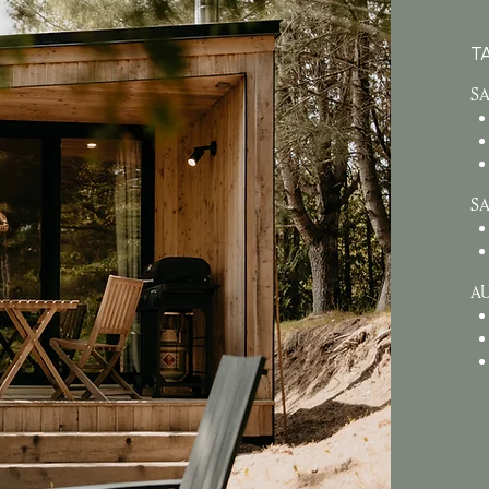
T
SA
SA
AU