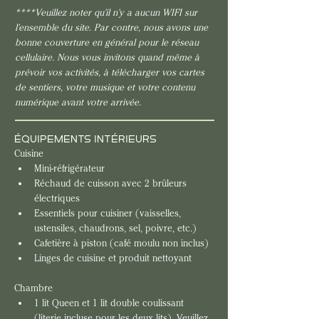
****Veuillez noter qu'il n'y a aucun WIFI sur 
l'ensemble du site. Par contre, nous avons une 
bonne couverture en général pour le réseau 
cellulaire. Nous vous invitons quand même à 
prévoir vos activités, à télécharger vos cartes 
de sentiers, votre musique et votre contenu 
numérique avant votre arrivée.
ÉQUIPEMENTS INTÉRIEURS
Cuisine
Mini-réfrigérateur
Réchaud de cuisson avec 2 brûleurs 
électriques
Essentiels pour cuisiner (vaisselles, 
ustensiles, chaudrons, sel, poivre, etc.)
Cafetière à piston (café moulu non inclus)
Linges de 
cuisine 
et produit nettoyant
Chambre
1 lit Queen et 1 lit double coulissant 
(literie incluse pour les deux lits). Veuillez 