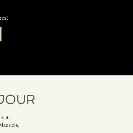
nes)
JOUR
faits
Mauricie.