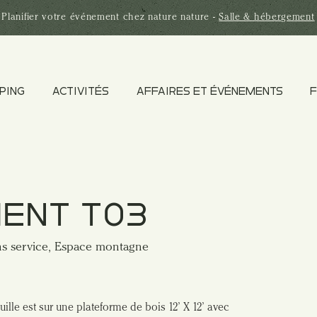
Planifier votre
événement
chez nature nature -
Salle & hébergement
PING
ACTIVITÉS
AFFAIRES ET ÉVÉNEMENTS
F
ENT T03
ns service, Espace montagne
lle est sur une plateforme de bois 12’ X 12’ avec 