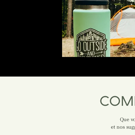
COM
Que vo
et nos sug