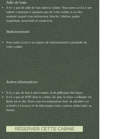
Salle de bain
Il n'y a pas de salle de bain dans la cabine. Vous aurez accès à une
toilette commune à quelques pas de votre cabine et au bloc
sanitaire auquel vous retrouverez: douche, toilettes, papier
hygiénique, mouchoirs et essuie-tout.
Stationnement
Vous aurez accès à un espace de stationnement à proximité de
votre cabine
Autres informations
Il n'y a pas de four à micro-ondes, ni de grille-pain électrique.
Il n’y a pas de WIFI dans la cabine. De plus, le réseau cellulaire est
limité sur le site. Nous vous recommandons donc de planifier vos
activités à l’avance et de télécharger votre contenu audio/vidéo au
besoin.
RÉSERVER CETTE CABINE