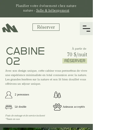
Planifier votre
événement
chez nature
nature -
Salle & hébergement
Réserver
CABINE
À partir de
70 $/nuit
02
RÉSERVER
Avec son design unique, cette cabine vous permettras de vivre
une expérience minimaliste en total connexion avec la nature.
Les grandes fenêtres sur la nature et son lit bien douillet vous
offrirons un séjour unique.
2 personnes
Terrain en nature
Lit double
Animaux acceptés
Frais de ménage et de service incluent
*Taxes en sus