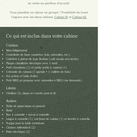
en vente au pavillon d'accueil.
Vous planifiez un séjour en groupe ? Possibilité de louer
l'espace avec les deux cabines:
Cabine 01
et
Cabine 02.
Ce qui est inclus dans votre cabine
Cuisine
Mini réfrigérateur
Coutellerie de base (assiettes, bols, ustensiles, etc.)
Cafetière à piston de type Bodum (café moulu non inclus)
Plaque chauffante électrique avec 1 rond
Petit chaudrons (1) et p
etite poêle à cuisson (1)
Ustensile de cuisson (1 spatule + 1 cuillère de bois)
Sel, poivre et huile d'olive
Petit BBQ au propane avec ustensiles à BBQ (sur demande)
Literie
Oreillers (2), draps et couette pour le lit
Autres
Table de pique-nique et parasol
Balai
Bac à vaisselle + savon à vaisselle
Linges à vaisselle (1), torchons de cuisine (1) et lavette à vaisselle
Nappe pour la table extérieure
Chaises Adirondack (2)
Prise électrique (2)