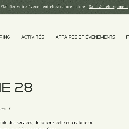
Planifier votre
événement
chez nature nature -
Salle & hébergement
PING
ACTIVITÉS
AFFAIRES ET ÉVÉNEMENTS
F
E 28
sauna ﹩
mité des services, découvrez cette éco-cabine où 