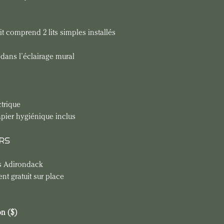
t comprend 2 lits simples installés 
dans l’éclairage mural
ctrique
apier hygiénique inclus
RS
s Adirondack
t gratuit sur place
on ($)