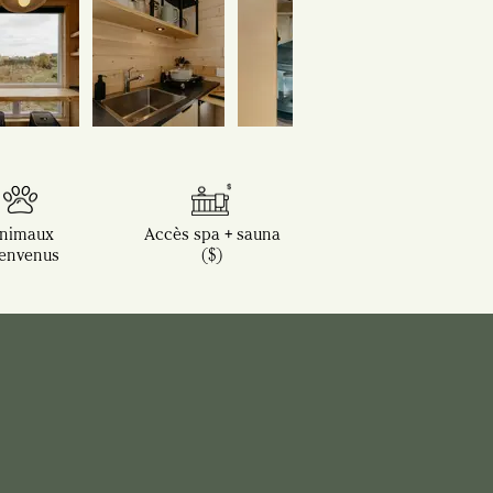
nimaux
Accès spa + sauna
envenus
($)