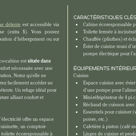
CARACTÉRISTIQUES CLÉ
e détente
 est accessible via 
Cabine écoresponsable pr
se (extra $). Vous pouvez 
Toilette fermée à incinéra
ervation d’hébergement ou sur 
Chauffée (plinthes) et éclai
Évier de cuisine muni d’un
pompe électrique pour l’a
co-cabine est 
située dans 
 confort nécessaire avec une 
ÉQUIPEMENTS INTÉRIEU
ration. Notez qu'elle ne 
Cuisine
rez facilement accéder au 
Espace cuisine avec évier 
étente. Un refuge idéal pour 
d’une pompe pour l’alimen
ure alliant confort et 
Mini-réfrigérateur de 4 pi.
Réchaud de cuisson avec 2
Essentiels pour cuisiner (v
’électricité offre un espace 
poivre, etc.)
uisinette, un comptoir-
Cafetière à piston (café 
 toilette écoresponsable à 
Linges de cuisine et produ