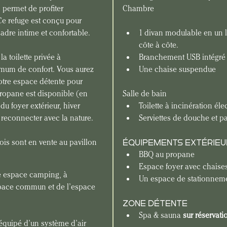
 permet de profiter 
Chambre
Ce refuge est conçu pour 
cadre intime et confortable.
1 divan modulable en un li
côte à côte.
a toilette privée à 
Branchement USB intégré 
imum de confort. Vous aurez 
Une chaise suspendue
otre espace détente pour 
propane est disponible (en 
Salle de bain
du foyer extérieur, hiver 
Toilette à incinération éle
reconnecter avec la nature.
Serviettes de douche et p
ois sont en vente au pavillon 
ÉQUIPEMENTS EXTÉRIEU
BBQ au propane
Espace foyer avec chaise
re espace camping, à 
Un espace de stationnemen
espace commun et de l’espace 
ZONE DÉTENTE
Spa & sauna
 sur réservati
équipé d’un système d’air 